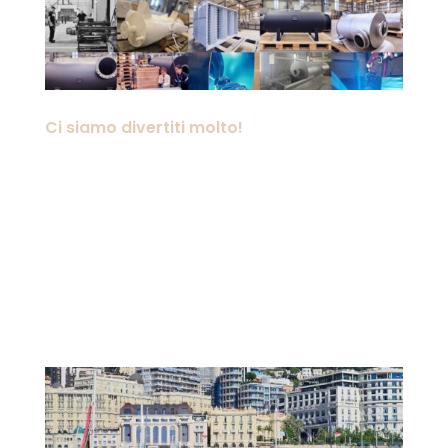
Ci siamo divertiti molto!
Che anno è stato! Ci siamo divertiti un
sacco nel 2024! Copia 2023: È di nuovo
quel periodo dell’anno! Tutti corrono e
si danno alla pazza gioia in questo
ultimo venerdì prima di Natale.
Stressati. Rilassatevi! Siate tranquilli e
abbracciate il bambino che è...