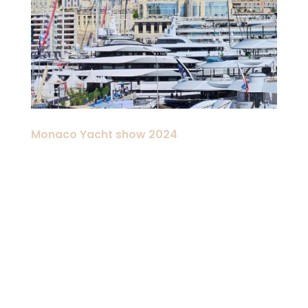
Monaco Yacht show 2024
Il Monaco Yacht Show è uno degli
eventi a cui cerchiamo di partecipare
ogni anno. Con un ringraziamento
speciale ai nostri partner di HUG
Engineering. La straordinaria costa
francese, la rilassante atmosfera
mediterranea e tutti i visitatori
provenienti da tutto il...