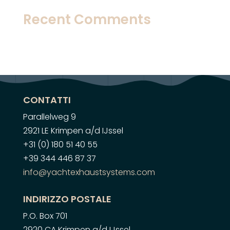
Recent Comments
Geen reacties om weer te geven.
CONTATTI
Parallelweg 9
2921 LE Krimpen a/d IJssel
+31 (0) 180 51 40 55
+39 344 446 87 37
info@yachtexhaustsystems.com
INDIRIZZO POSTALE
P.O. Box 701
2920 CA Krimpen a/d IJssel