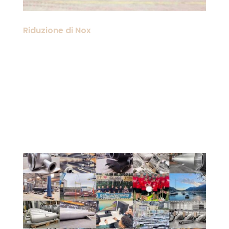
Riduzione di Nox
L’azoto è un elemento abbondante
nell’atmosfera terrestre. Rende il cielo
blu, costituisce la base delle proteine
del nostro corpo e contribuisce a
rendere fertili i nostri terreni. Tuttavia,
l’eccesso di azoto nell’ambiente in
forma reattiva...