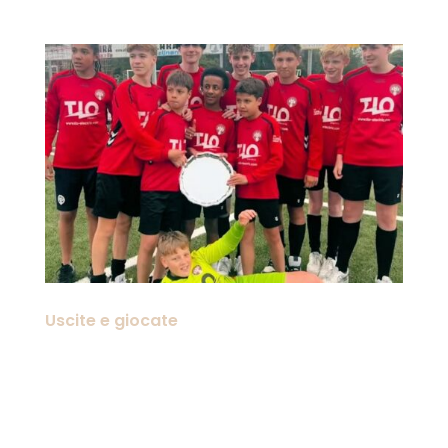
Uscite e giocate
Alla fine di giugno la squadra DCV
JO15-2 (per i vecchietti
precedentemente noti come C2) è
diventata campione! Congratulazioni!