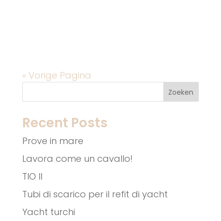
TIO ha una lunga storia con la squadra
di calcio DCV di Krimpen a/d Ijssel, in
quanto molti vecchietti giocavano a
DCV in gioventù. Molto...
« Vorige Pagina
Zoeken
Recent Posts
Prove in mare
Lavora come un cavallo!
TIO II
Tubi di scarico per il refit di yacht
Yacht turchi